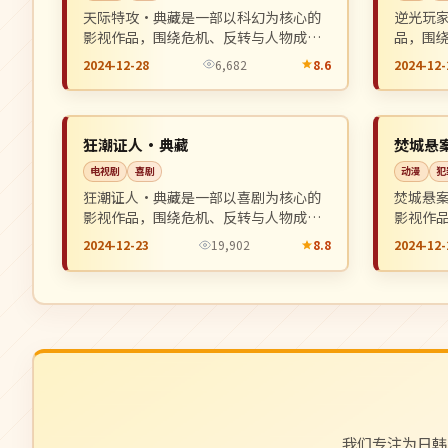
天际特攻·典藏是一部以科幻为核心的
逆光玩
影视作品，围绕危机、反转与人物成长
品，围
展开，整体节奏紧凑，值得推荐观看。
整体节
2024-12-28
6,682
8.6
2024-12-
院线
独播
NEW
美国
美国
狂潮证人·典藏
焚城悬
电视剧
喜剧
动漫
犯
狂潮证人·典藏是一部以喜剧为核心的
焚城悬
影视作品，围绕危机、反转与人物成长
影视作
展开，整体节奏紧凑，值得推荐观看。
展开，
2024-12-23
19,902
8.8
2024-12-
我们专注为日韩