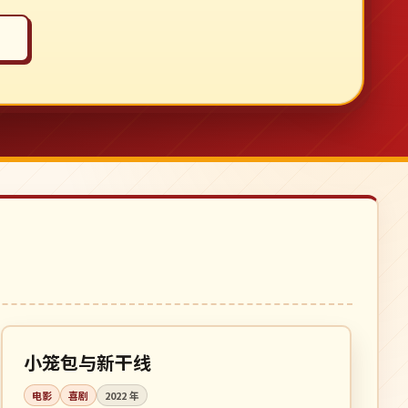
108 分钟
热播
日本
小笼包与新干线
电影
喜剧
2022
年