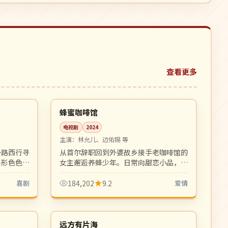
查看更多
99:08
06:23
热播
韩国
蜂蜜咖啡馆
电视剧
2024
主演：
林允儿、边佑锡 等
一路西行寻
从首尔辞职回到外婆故乡接手老咖啡馆的
形形色色的
女主邂逅养蜂少年。日常向甜恋小品，制
剧。
作精良、画面治愈，是 2024 秋档黑马。
喜剧
184,202
9.2
爱情
12:16
99:49
高分
日本
远方有片海