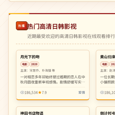
热门高清日韩影视
热播
近期最受欢迎的高清日韩影视在线观看排
99:24
高分
高分
韩国
中国
月光下的吻
黄山归
电影
2020
电影
20
主演：
宋慧乔、朴海镇 等
主演：
赵涛
一对相恋多年却始终错过婚期的恋人在中
一位长期
秋月圆夜重新审视感情。剧情舒缓写实，
小镇照顾
摄影细腻浪漫，是适合成熟观众的中秋档
贾樟柯式
爱情片。
186,534
7.9
爱情
186,1
10:32
完结
4K
日本
韩国
神田书店物语
倒计时4