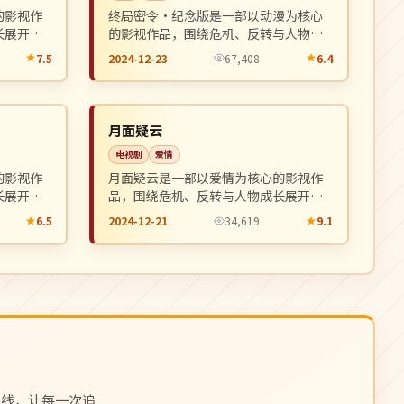
的影视作
终局密令·纪念版是一部以动漫为核心
长展开，
的影视作品，围绕危机、反转与人物成
。
长展开，整体节奏紧凑，值得推荐观
7.5
2024-12-23
67,408
6.4
看。
杜比
NEW
NEW
韩国
月面疑云
电视剧
爱情
的影视作
月面疑云是一部以爱情为核心的影视作
长展开，
品，围绕危机、反转与人物成长展开，
。
整体节奏紧凑，值得推荐观看。
6.5
2024-12-21
34,619
9.1
上线，让每一次追