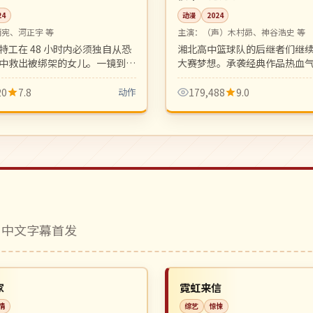
24
动漫
2024
炳宪、河正宇 等
主演：
（声）木村昴、神谷浩史 等
特工在 48 小时内必须独自从恐
湘北高中篮球队的后继者们继
中救出被绑架的女儿。一镜到底
大赛梦想。承袭经典作品热血
动作设计，紧张感拉满。
分镜上乘的运动番新作。
20
7.8
动作
179,488
9.0
 中文字幕首发
独播
NEW
韩国
家
霓虹来信
情
综艺
惊悚