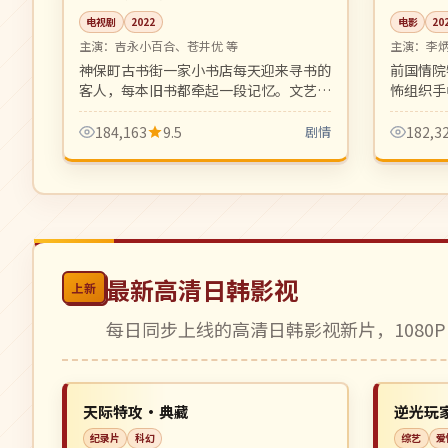
电视剧
2022
电影
20
主演：
吉永小百合、苍井优 等
主演：
李
神保町古书街一家小书店每天迎来寻书的
前国情院
客人，每本旧书都牵起一段记忆。文艺日
怖组织手
剧的标志性温柔作品。
式高强度
184,163
9.5
剧情
182,3
最新高清日韩影视
上新
每日同步上线的高清日韩影视新片，1080P
热播
热播
NEW
日本
日本
天际特攻·典藏
逆光玩
纪录片
科幻
综艺
爱