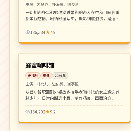
主演：
宋慧乔、朴海镇、柳俊烈
一对相恋多年却始终错过婚期的恋人在中秋月圆夜重
新审视感情。剧情舒缓写实，摄影细腻浪漫，是适合
成熟观众的中秋档爱情片。
186,534
7.9
更新至 6 集
热播
韩国
蜂蜜咖啡馆
电视剧
爱情
2024
年
主演：
林允儿、边佑锡、崔宇植
从首尔辞职回到外婆故乡接手老咖啡馆的女主邂逅养
蜂少年。日常向甜恋小品，制作精良、画面治愈，是
2024 秋档黑马。
184,202
9.2