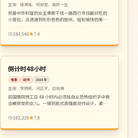
主演：
绫濑遥、阿部宽、高桥一生
热爱中华料理的女主乘新干线一路西行寻找最好吃的
小笼包，沿途遇到形形色色的旅伴。轻松愉快的美食
公路喜剧。
184,546
7.4
124 分钟
4K
韩国
倒计时48小时
电影
动作
2024
年
主演：
李炳宪、河正宇、边佑锡
前国情院特工在 48 小时内必须独自从恐怖组织手中救
出被绑架的女儿。一镜到底式高强度动作设计，紧张
感拉满。
182,320
7.8