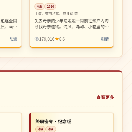
电影
2020
主演：
菅田将晖、苍井优 等
续追逐全国
失去母亲的少年与姐姐一同前往濑户内海
气质、画面
寻找母亲遗物。海风、岛屿、小巷里的家
族温情，是是枝裕和式家族电影的延续。
动漫
179,016
8.6
剧情
查看更多
高分
NEW
NEW
美国
终局密令·纪念版
动漫
动漫