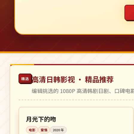
高清日韩影视 · 精品推荐
精选
编辑挑选的 1080P 高清韩剧日剧、口碑
108 分钟
高分
韩国
月光下的吻
电影
爱情
2020
年