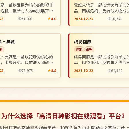
家是一部以爱情为核心的影视作
霓虹来信是一部以惊悚为核心
绕危机、反转与人物成长展开，
品，围绕危机、反转与人物成
奏紧凑，值得推荐观看。
整体节奏紧凑，值得推荐观看
23
51,001
8.0
2024-12-23
10,648
院线
NEW
中国
案·典藏
终局回廊
罪
综艺
战争
案·典藏是一部以犯罪为核心的
终局回廊是一部以战争为核心
品，围绕危机、反转与人物成长
品，围绕危机、反转与人物成
整体节奏紧凑，值得推荐观看。
整体节奏紧凑，值得推荐观看
23
73,975
8.8
2024-12-22
64,342
为什么选择「高清日韩影视在线观看」平台？
剧迷打造的高清影视观看平台，1080P 蓝光画质搭配中文字幕同步