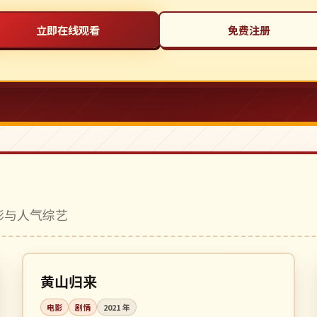
立即在线观看
免费注册
电影与人气综艺
125 分钟
高分
中国
黄山归来
电影
剧情
2021
年