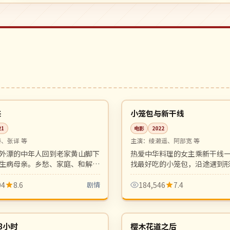
行
99:30
热播
日本
来
小笼包与新干线
21
电影
2022
、张译 等
主演：
绫濑遥、阿部宽 等
外漂的中年人回到老家黄山脚下
热爱中华料理的女主乘新干线
生病母亲。乡愁、家庭、和解，
找最好吃的小笼包，沿途遇到
的现实主义平静叙事。
旅伴。轻松愉快的美食公路喜
04
8.6
剧情
184,546
7.4
99:41
连载中
日本
8小时
樱木花道之后