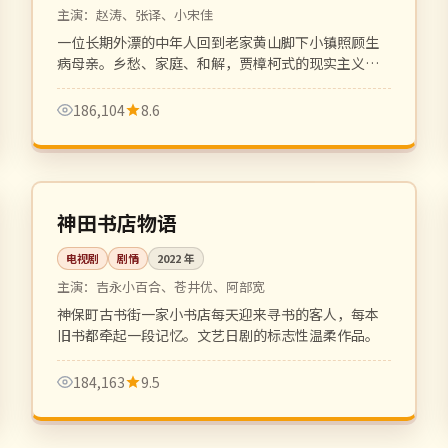
主演：
赵涛、张译、小宋佳
一位长期外漂的中年人回到老家黄山脚下小镇照顾生
病母亲。乡愁、家庭、和解，贾樟柯式的现实主义平
静叙事。
186,104
8.6
全 10 集
完结
日本
神田书店物语
电视剧
剧情
2022
年
主演：
吉永小百合、苍井优、阿部宽
神保町古书街一家小书店每天迎来寻书的客人，每本
旧书都牵起一段记忆。文艺日剧的标志性温柔作品。
184,163
9.5