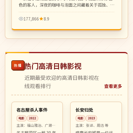
色的客人，深夜的咖啡与泡面之间藏着关于孤独、和
解与温暖的小故事。治愈系群像剧的清新之作。
177,866
8.9
热门高清日韩影视
热播
近期最受欢迎的高清日韩影视在
线观看排行
查看更多
99:24
99:57
高分
4K
日本
中国
名古屋杀人事件
长安归处
电影
2022
电影
2023
主演：
福山雅治、广濑铃
主演：
张译、周迅 等
等
名古屋荣区一桩 30 年
盛唐长安城里一位远