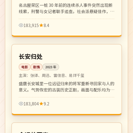
名古屋荣区一桩 30 年前的连续杀人事件突然出现新
线索，刑警与女记者联手追查。社会派悬疑佳作，反
转层层递进。
183,915
8.4
148 分钟
4K
中国
长安归处
电影
剧情
2023
年
主演：
张译、周迅、雷佳音、易烊千玺
盛唐长安城里一位远征归来的将军重新寻回家与人的
意义。气势恢宏的古装历史正剧，画面与配乐均为顶
级制作。
183,804
9.2
更新至 12 集
4K
韩国