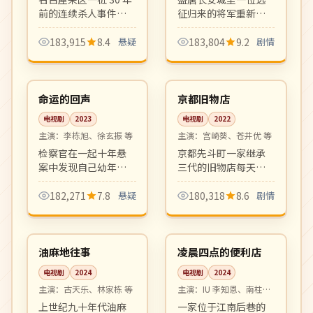
前的连续杀人事件突
征归来的将军重新寻
然出现新线索，刑警
回家与人的意义。气
与女记者联手追查。
势恢宏的古装历史正
183,915
8.4
悬疑
183,804
9.2
剧情
社会派悬疑佳作，反
剧，画面与配乐均为
12:25
12:45
转层层递进。
顶级制作。
4K
高分
韩国
日本
命运的回声
京都旧物店
电视剧
2023
电视剧
2022
主演：
李栋旭、徐玄振 等
主演：
宫崎葵、苍井优 等
检察官在一起十年悬
京都先斗町一家继承
案中发现自己幼年记
三代的旧物店每天都
忆的诡异回响，每一
有不同的客人带着旧
次接近真相都会触发
物前来寄卖。每件旧
182,271
7.8
悬疑
180,318
8.6
剧情
命运的反噬。烧脑反
物背后都藏着一段人
20:12
16:51
转密集，悬疑迷必看
生故事，温柔克制。
完结
高分
的硬核韩剧。
中国
韩国
油麻地往事
凌晨四点的便利店
电视剧
2024
电视剧
2024
主演：
古天乐、林家栋 等
主演：
IU 李知恩、南柱赫
等
上世纪九十年代油麻
一家位于江南后巷的