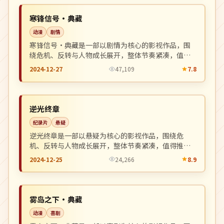
NEW
中国
寒锋信号·典藏
动漫
剧情
寒锋信号·典藏是一部以剧情为核心的影视作品，围
绕危机、反转与人物成长展开，整体节奏紧凑，值得
推荐观看。
2024-12-27
47,109
7.8
4K
NEW
韩国
逆光终章
纪录片
悬疑
逆光终章是一部以悬疑为核心的影视作品，围绕危
机、反转与人物成长展开，整体节奏紧凑，值得推荐
观看。
2024-12-25
24,266
8.9
院线
NEW
美国
雾岛之下·典藏
动漫
喜剧