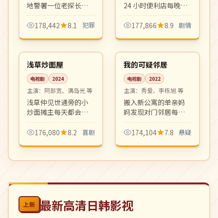
地警署一位老探长的
24 小时便利店每晚迎
退休前最后一案。年
来形形色色的客人，
代戏复古质感、群像
深夜的咖啡与泡面之
178,442
8.1
犯罪
177,866
8.9
剧情
戏精彩，是港剧黑色
间藏着关于孤独、和
10:27
12:32
犯罪剧的回归之作。
解与温暖的小故事。
完结
完结
治愈系群像剧的清新
之作。
日本
韩国
浅草炒面屋
我的可疑邻居
电视剧
2024
电视剧
2022
主演：
阿部宽、满岛光 等
主演：
秀爱、李栋旭 等
浅草仲见世通旁的小
搬入新公寓的单亲妈
炒面摊主每天都会迎
妈发现对门邻居每晚
来不同的食客与人生
同一时刻都会有诡异
故事。市井烟火气浓
响动。一段日常生活
176,080
8.2
喜剧
174,104
7.8
悬疑
郁的下町日剧，看完
下潜伏的悬疑故事，
想立刻吃一碗炒面。
主妇视角的高质量推
理剧。
最新高清日韩影视
上新