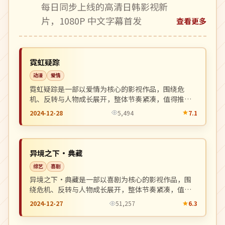
每日同步上线的高清日韩影视新
片，1080P 中文字幕首发
查看更多
独播
NEW
英国
霓虹疑踪
动漫
爱情
霓虹疑踪是一部以爱情为核心的影视作品，围绕危
机、反转与人物成长展开，整体节奏紧凑，值得推荐
观看。
2024-12-28
5,494
7.1
连载中
NEW
英国
异境之下·典藏
综艺
喜剧
异境之下·典藏是一部以喜剧为核心的影视作品，围
绕危机、反转与人物成长展开，整体节奏紧凑，值得
推荐观看。
2024-12-27
51,257
6.3
完结