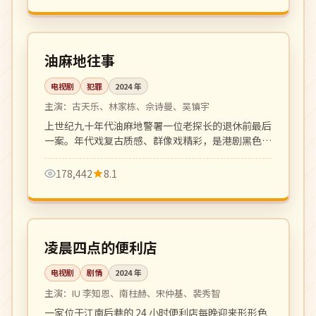
全 20 集
完结
中国
油麻地往事
电视剧
犯罪
2024
年
主演：
古天乐、林家栋、佘诗曼、吴镇宇
上世纪九十年代油麻地警署一位老探长的退休前最后
一案。年代戏复古质感、群像戏精彩，是港剧黑色犯
罪剧的回归之作。
178,442
8.1
全 16 集
高分
韩国
凌晨四点的便利店
电视剧
剧情
2024
年
主演：
IU 李知恩、南柱赫、宋仲基、裴秀智
一家位于江南后巷的 24 小时便利店每晚迎来形形色