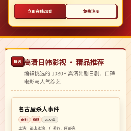
立即在线观看
免费注册
高清日韩影视 · 精品推荐
精选
编辑挑选的 1080P 高清韩剧日剧、口碑
电影与人气综艺
131 分钟
高分
日本
名古屋杀人事件
电影
悬疑
2022
年
主演：
福山雅治、广濑铃、阿部宽