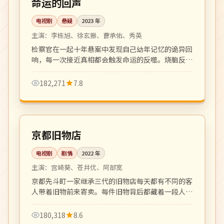
命运的回声
电视剧
悬疑
2023
年
主演：
李栋旭、徐玄振、曹承佑、秀英
检察官在一起十年悬案中发现自己幼年记忆的诡异回
响，每一次接近真相都会触发命运的反噬。烧脑反转
密集，悬疑迷必看的硬核韩剧。
182,271
7.8
全 12 集
高分
日本
京都旧物店
电视剧
剧情
2022
年
主演：
宫崎葵、苍井优、阿部宽
京都先斗町一家继承三代的旧物店每天都有不同的客
人带着旧物前来寄卖。每件旧物背后都藏着一段人生
故事，温柔克制。
180,318
8.6