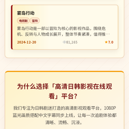
NEW
韩国
雾岛行动
电视剧
冒险
雾岛行动是一部以冒险为核心的影视作品，围绕危
机、反转与人物成长展开，整体节奏紧凑，值得推荐
观看。
2024-12-20
81,165
7.0
为什么选择「高清日韩影视在线观
看」平台？
我们专注为日韩剧迷打造的高清影视观看平台，1080P
蓝光画质搭配中文字幕同步上线，让每一次追剧体验都
清晰、流畅、沉浸。