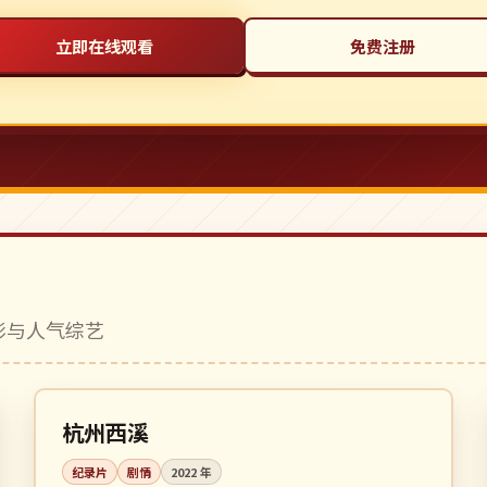
立即在线观看
免费注册
电影与人气综艺
全 6 集
4K
中国
杭州西溪
纪录片
剧情
2022
年