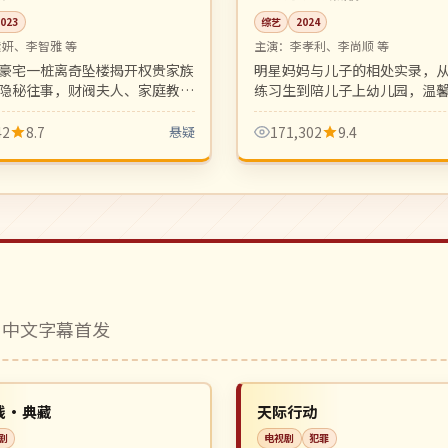
2023
综艺
2024
素妍、李智雅 等
主演：
李孝利、李尚顺 等
豪宅一桩离奇坠楼揭开权贵家族
明星妈妈与儿子的相处实录，
隐秘往事，财阀夫人、家庭教
练习生到陪儿子上幼儿园，温
通的保镖各怀心事，复仇爽剧悬
庭观察类综艺新标杆。
。
42
8.7
悬疑
171,302
9.4
 中文字幕首发
完结
NEW
中国
线·典藏
天际行动
剧
电视剧
犯罪