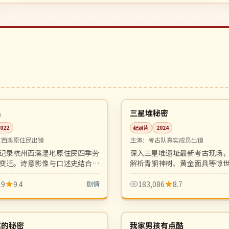
行
06:22
4K
中国
溪
三星堆秘密
2022
纪录片
2024
位西溪原住民出镜
主演：
考古队真实成员出镜
记录杭州西溪湿地原住民四季劳
深入三星堆遗址最新考古现场
变迁。诗意影像与口述史结合，
解析青铜神树、黄金面具等惊
自然关系的纪录片佳作。
古纪实片的高水准之作，画面
19
9.4
剧情
183,086
8.7
21:59
热播
韩国
寓的秘密
我家男孩有点酷