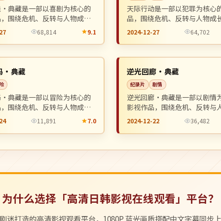
线·典藏是一部以喜剧为核心的
天际行动是一部以犯罪为核心
品，围绕危机、反转与人物成长
品，围绕危机、反转与人物成
整体节奏紧凑，值得推荐观看。
整体节奏紧凑，值得推荐观看
27
68,814
9.1
2024-12-27
64,702
独播
NEW
日本
码·典藏
逆光回廊·典藏
险
纪录片
剧情
码·典藏是一部以冒险为核心的
逆光回廊·典藏是一部以剧情
品，围绕危机、反转与人物成长
影视作品，围绕危机、反转与
整体节奏紧凑，值得推荐观看。
展开，整体节奏紧凑，值得推
24
11,891
7.0
2024-12-22
36,482
为什么选择「高清日韩影视在线观看」平台？
剧迷打造的高清影视观看平台，1080P 蓝光画质搭配中文字幕同步