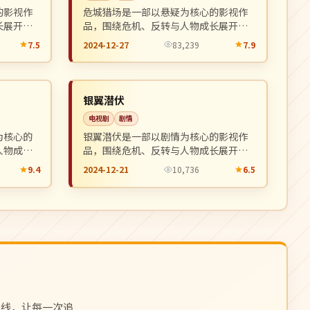
的影视作
危城猎场是一部以悬疑为核心的影视作
长展开，
品，围绕危机、反转与人物成长展开，
。
整体节奏紧凑，值得推荐观看。
7.5
2024-12-27
83,239
7.9
4K
NEW
NEW
英国
银翼潜伏
电视剧
剧情
为核心的
银翼潜伏是一部以剧情为核心的影视作
人物成长
品，围绕危机、反转与人物成长展开，
荐观看。
整体节奏紧凑，值得推荐观看。
9.4
2024-12-21
10,736
6.5
上线，让每一次追