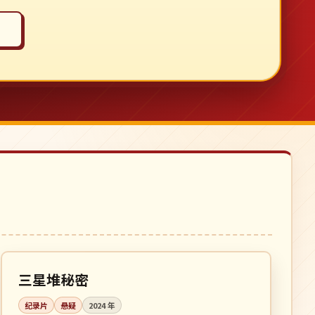
全 8 集
4K
中国
三星堆秘密
纪录片
悬疑
2024
年