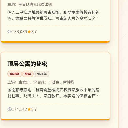
主演：
考古队真实成员出镜
深入三星堆遗址最新考古现场，跟随专家解析青铜神
树、黄金面具等惊世发现。考古纪实片的高水准之
作，画面震撼。
183,086
8.7
全 21 集
完结
韩国
顶层公寓的秘密
电视剧
悬疑
2023
年
主演：
金素妍、李智雅、严基俊、尹钟焄
城南顶级豪宅一桩离奇坠楼揭开权贵家族数十年的隐
秘往事，财阀夫人、家庭教师、被买通的保镖各怀心
事，复仇爽剧悬疑代表作。
174,142
8.7