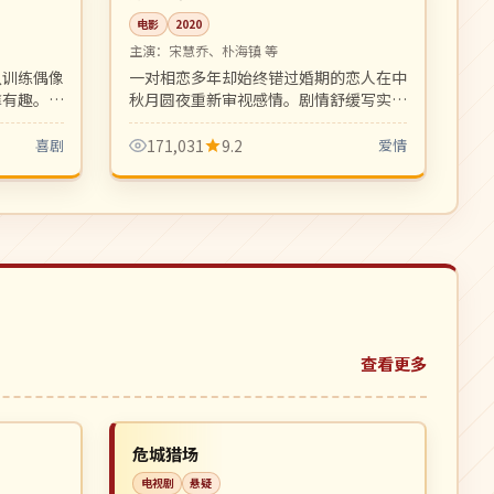
电影
2020
主演：
宋慧乔、朴海镇 等
从训练偶像
一对相恋多年却始终错过婚期的恋人在中
馨有趣。家
秋月圆夜重新审视感情。剧情舒缓写实，
摄影细腻浪漫，是适合成熟观众的中秋档
爱情片。
喜剧
171,031
9.2
爱情
查看更多
高分
NEW
NEW
中国
危城猎场
电视剧
悬疑