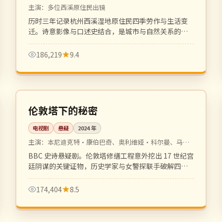
主演：
多位西溪原住民出镜
历时三年记录杭州西溪湿地原住民四季劳作与生活变
迁。诗意影像与口述史结合，是城市与自然关系的纪
录片佳作。
186,219
9.4
全 6 集
4K
英国
伦敦塔下的秘密
电视剧
悬疑
2024
年
主演：
本尼迪克特·康伯巴奇、奥利维娅·科尔曼、马克
·里朗斯
BBC 史诗悬疑剧。伦敦塔修缮工程意外挖出 17 世纪宫
廷阴谋的关键证物，历史学家与女警探联手破解四百
年悬案。
174,404
8.5