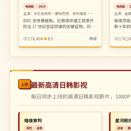
电视剧
2024
电视剧
主演：
本尼迪克特·康伯巴奇、奥利维娅·科
主演：
金
尔曼 等
BBC 史诗悬疑剧。伦敦塔修缮工程意外
城南顶级
挖出 17 世纪宫廷阴谋的关键证物，历史
数十年的
学家与女警探联手破解四百年悬案。
师、被买
疑代表作
174,404
8.5
悬疑
174,1
最新高清日韩影视
上新
每日同步上线的高清日韩影视新片，1080P
院线
独播
NEW
英国
美国
暗夜审判
星河航
综艺
战争
动漫
喜