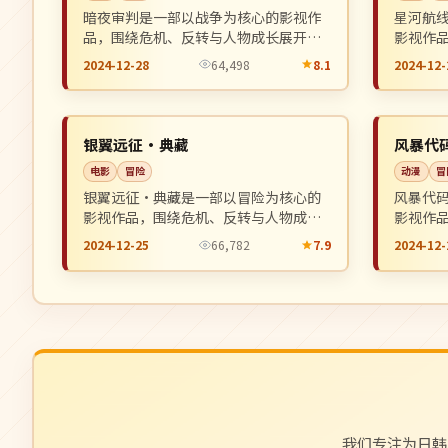
暗夜审判是一部以战争为核心的影视作
星河航
品，围绕危机、反转与人物成长展开，
影视作
整体节奏紧凑，值得推荐观看。
展开，
2024-12-28
64,498
8.1
2024-12-
院线
高分
NEW
英国
中国
银翼远征·典藏
风暴代
电影
冒险
动漫
冒
银翼远征·典藏是一部以冒险为核心的
风暴代
影视作品，围绕危机、反转与人物成长
影视作
展开，整体节奏紧凑，值得推荐观看。
展开，
2024-12-25
66,782
7.9
2024-12-
我们专注为日韩