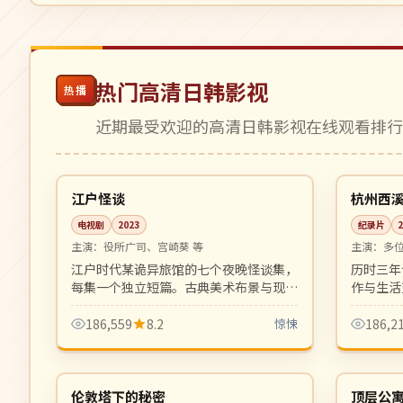
热门高清日韩影视
热播
近期最受欢迎的高清日韩影视在线观看排
07:25
完结
4K
日本
中国
江户怪谈
杭州西
电视剧
2023
纪录片
主演：
役所广司、宫崎葵 等
主演：
多
江户时代某诡异旅馆的七个夜晚怪谈集，
历时三年
每集一个独立短篇。古典美术布景与现代
作与生活
心理惊悚结合，氛围一流。
是城市与
186,559
8.2
惊悚
186,2
06:03
4K
完结
英国
韩国
伦敦塔下的秘密
顶层公