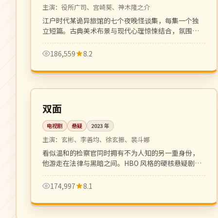
主演：
役所广司、宫崎葵、神木隆之介
江户时代某诡异旅馆的七个夜晚怪谈集，每集一个独
立短篇。古典美术布景与现代心理惊悚结合，氛围一
流。
186,559
8.2
全 8 集
完结
韩国
双面
电视剧
悬疑
2023
年
主演：
玄彬、李善均、徐玄振、裴斗娜
看似温和的检察官同时拥有不为人知的另一重身份，
他游走在法律与黑暗之间。HBO 风格的硬核悬疑剧，
节奏冷峻凌厉。
174,997
8.1