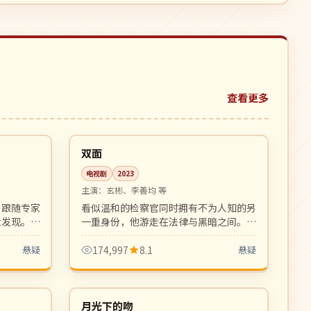
查看更多
08:39
08:57
完结
韩国
双面
电视剧
2023
主演：
玄彬、李善均 等
，跟随专家
看似温和的检察官同时拥有不为人知的另
世发现。考
一重身份，他游走在法律与黑暗之间。
震撼。
HBO 风格的硬核悬疑剧，节奏冷峻凌
厉。
悬疑
174,997
8.1
悬疑
06:29
99:24
高分
韩国
月光下的吻